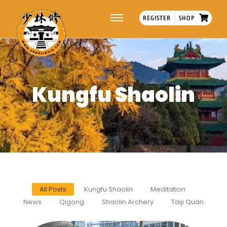
REGISTER
SHOP
Kungfu Shaolin
All Posts
Kungfu Shaolin
Meditation
News
Qigong
Shaolin Archery
Taiji Quan