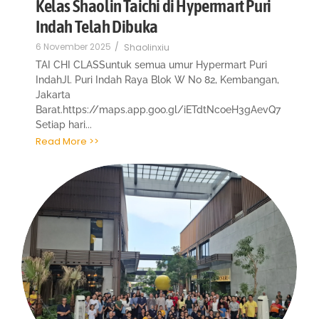
Kelas Shaolin Taichi di Hypermart Puri
Indah Telah Dibuka
6 November 2025
/
Shaolinxiu
TAI CHI CLASSuntuk semua umur Hypermart Puri
IndahJl. Puri Indah Raya Blok W No 82, Kembangan,
Jakarta
Barat.https://maps.app.goo.gl/iETdtNcoeH3gAevQ7
Setiap hari...
Read More >>