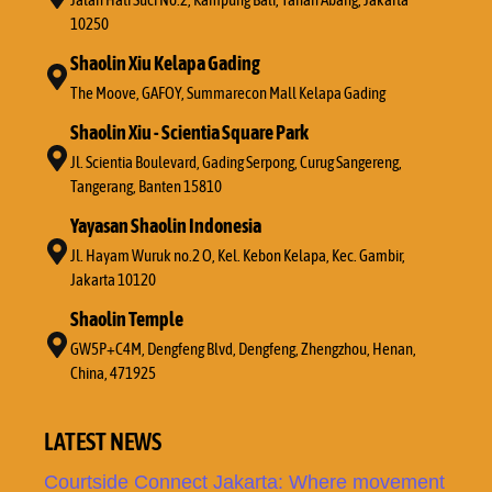
10250
Shaolin Xiu Kelapa Gading
The Moove, GAFOY, Summarecon Mall Kelapa Gading
Shaolin Xiu - Scientia Square Park
Jl. Scientia Boulevard, Gading Serpong, Curug Sangereng,
Tangerang, Banten 15810
Yayasan Shaolin Indonesia
Jl. Hayam Wuruk no.2 O, Kel. Kebon Kelapa, Kec. Gambir,
Jakarta 10120
Shaolin Temple
GW5P+C4M, Dengfeng Blvd, Dengfeng, Zhengzhou, Henan,
China, 471925
LATEST NEWS
Courtside Connect Jakarta: Where movement