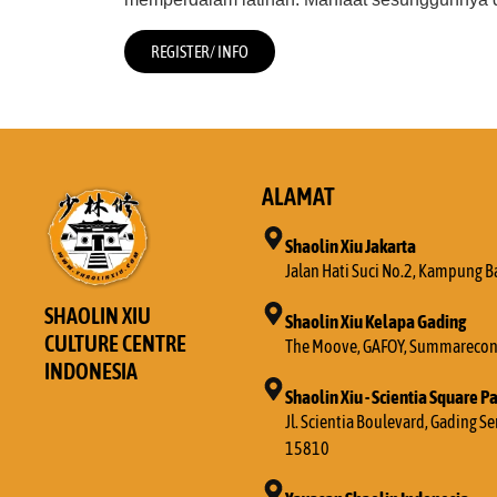
REGISTER/ INFO
ALAMAT
Shaolin Xiu Jakarta
Jalan Hati Suci No.2, Kampung B
SHAOLIN XIU
Shaolin Xiu Kelapa Gading
CULTURE CENTRE
The Moove, GAFOY, Summarecon 
INDONESIA
Shaolin Xiu - Scientia Square P
Jl. Scientia Boulevard, Gading 
15810