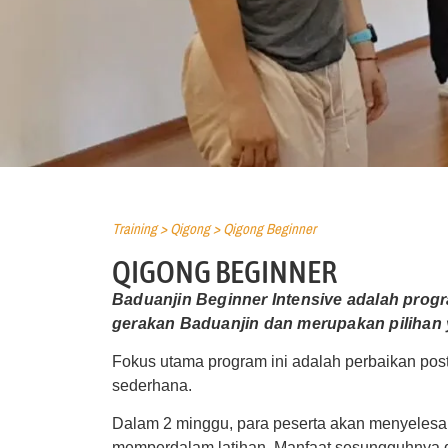
Training >
Qigong
> Qigong Beginner
QIGONG BEGINNER
Baduanjin Beginner Intensive adalah prog
gerakan Baduanjin dan merupakan pilihan 
Fokus utama program ini adalah perbaikan post
sederhana.
Dalam 2 minggu, para peserta akan menyelesaik
memperdalam latihan. Manfaat sesungguhnya dar