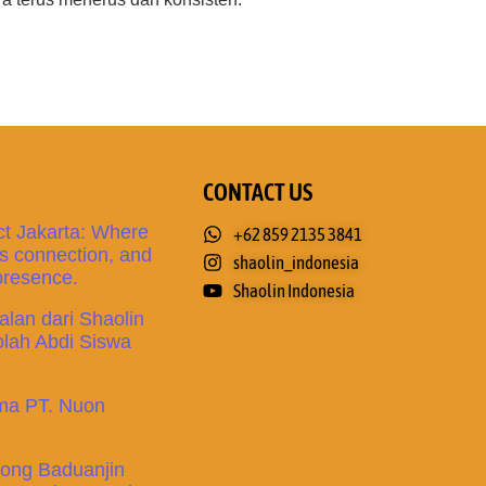
CONTACT US
t Jakarta: Where
+62 859 2135 3841
 connection, and
shaolin_indonesia
 presence.
Shaolin Indonesia
lan dari Shaolin
olah Abdi Siswa
ama PT. Nuon
gong Baduanjin