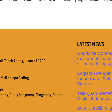
LATEST NEWS
Courtside Connec
movement shapes
ali, Tanah Abang, Jakarta 10250
stillness defines
Kegiatan Pengena
Mall Kelapa Gading
Indonesia di Sek
Bintaro
ark
Taiji Quan Bers
Serpong, Curug Sangereng, Tangerang, Banten
Digital Indonesia
Buku Shaolin Qi