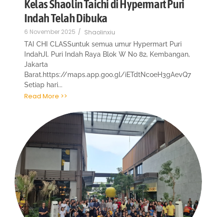
Kelas Shaolin Taichi di Hypermart Puri
Indah Telah Dibuka
6 November 2025
/
Shaolinxiu
TAI CHI CLASSuntuk semua umur Hypermart Puri
IndahJl. Puri Indah Raya Blok W No 82, Kembangan,
Jakarta
Barat.https://maps.app.goo.gl/iETdtNcoeH3gAevQ7
Setiap hari...
Read More >>