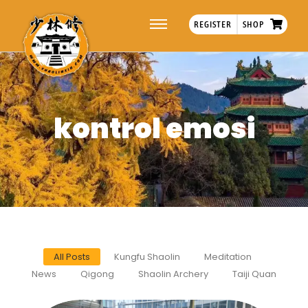
REGISTER
SHOP
kontrol emosi
All Posts
Kungfu Shaolin
Meditation
News
Qigong
Shaolin Archery
Taiji Quan