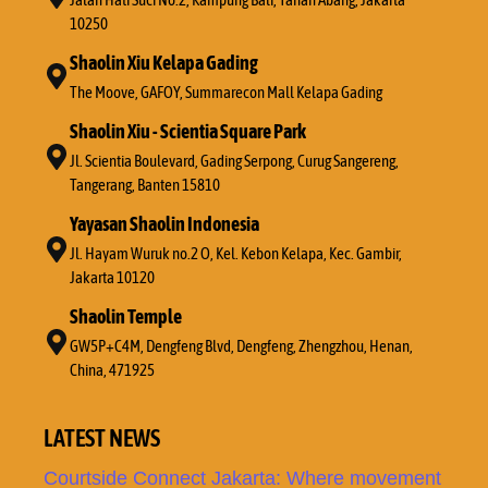
10250
Shaolin Xiu Kelapa Gading
The Moove, GAFOY, Summarecon Mall Kelapa Gading
Shaolin Xiu - Scientia Square Park
Jl. Scientia Boulevard, Gading Serpong, Curug Sangereng,
Tangerang, Banten 15810
Yayasan Shaolin Indonesia
Jl. Hayam Wuruk no.2 O, Kel. Kebon Kelapa, Kec. Gambir,
Jakarta 10120
Shaolin Temple
GW5P+C4M, Dengfeng Blvd, Dengfeng, Zhengzhou, Henan,
China, 471925
LATEST NEWS
Courtside Connect Jakarta: Where movement