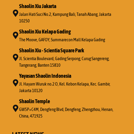
Shaolin Xiu Jakarta
Jalan Hati Suci No.2, Kampung Bali, Tanah Abang, Jakarta
10250
Shaolin Xiu Kelapa Gading
The Moove, GAFOY, Summarecon Mall Kelapa Gading
Shaolin Xiu - Scientia Square Park
Jl. Scientia Boulevard, Gading Serpong, Curug Sangereng,
Tangerang, Banten 15810
Yayasan Shaolin Indonesia
Jl. Hayam Wuruk no.2 O, Kel. Kebon Kelapa, Kec. Gambir,
Jakarta 10120
Shaolin Temple
GW5P+C4M, Dengfeng Blvd, Dengfeng, Zhengzhou, Henan,
China, 471925