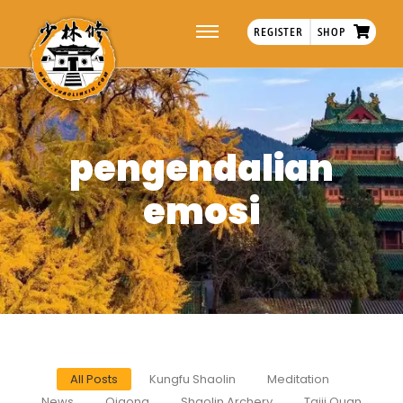
REGISTER
SHOP
pengendalian
emosi
All Posts
Kungfu Shaolin
Meditation
News
Qigong
Shaolin Archery
Taiji Quan