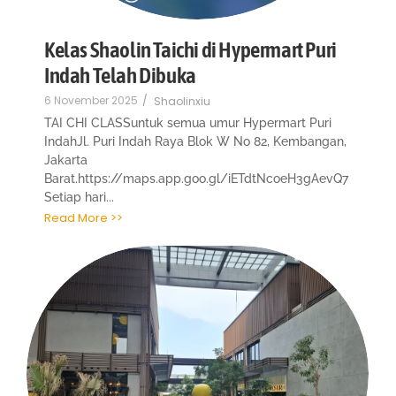
Kelas Shaolin Taichi di Hypermart Puri
Indah Telah Dibuka
6 November 2025
/
Shaolinxiu
TAI CHI CLASSuntuk semua umur Hypermart Puri
IndahJl. Puri Indah Raya Blok W No 82, Kembangan,
Jakarta
Barat.https://maps.app.goo.gl/iETdtNcoeH3gAevQ7
Setiap hari...
Read More >>