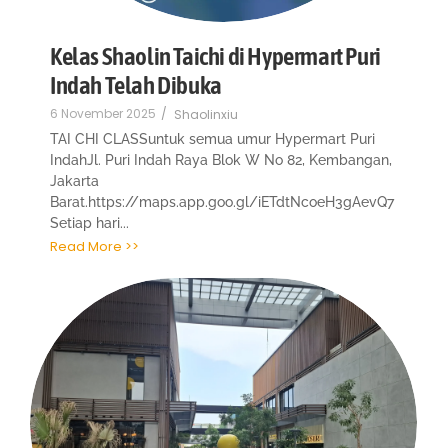
Kelas Shaolin Taichi di Hypermart Puri
Indah Telah Dibuka
6 November 2025
/
Shaolinxiu
TAI CHI CLASSuntuk semua umur Hypermart Puri
IndahJl. Puri Indah Raya Blok W No 82, Kembangan,
Jakarta
Barat.https://maps.app.goo.gl/iETdtNcoeH3gAevQ7
Setiap hari...
Read More >>