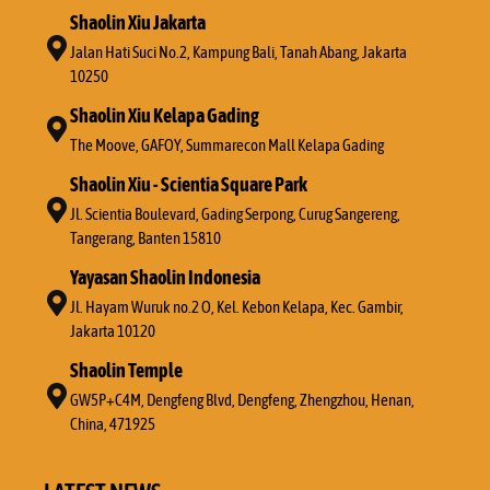
Shaolin Xiu Jakarta
Jalan Hati Suci No.2, Kampung Bali, Tanah Abang, Jakarta
10250
Shaolin Xiu Kelapa Gading
The Moove, GAFOY, Summarecon Mall Kelapa Gading
Shaolin Xiu - Scientia Square Park
Jl. Scientia Boulevard, Gading Serpong, Curug Sangereng,
Tangerang, Banten 15810
Yayasan Shaolin Indonesia
Jl. Hayam Wuruk no.2 O, Kel. Kebon Kelapa, Kec. Gambir,
Jakarta 10120
Shaolin Temple
GW5P+C4M, Dengfeng Blvd, Dengfeng, Zhengzhou, Henan,
China, 471925