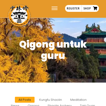
REGISTER
SHOP
Qigong untuk
guru
All Posts
Kungfu Shaolin
Meditation
News
Qigong
Shaolin Archery
Taiji Quan