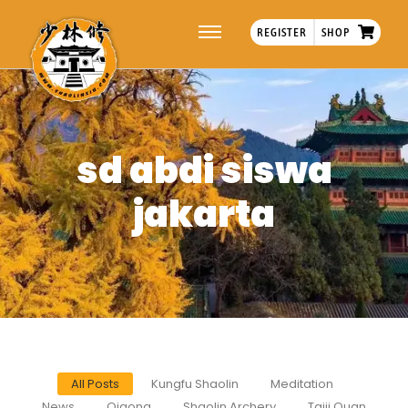
REGISTER
SHOP
sd abdi siswa
jakarta
All Posts
Kungfu Shaolin
Meditation
News
Qigong
Shaolin Archery
Taiji Quan