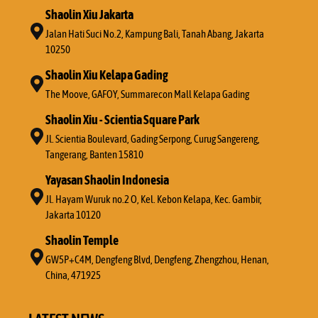
Shaolin Xiu Jakarta
Jalan Hati Suci No.2, Kampung Bali, Tanah Abang, Jakarta
10250
Shaolin Xiu Kelapa Gading
The Moove, GAFOY, Summarecon Mall Kelapa Gading
Shaolin Xiu - Scientia Square Park
Jl. Scientia Boulevard, Gading Serpong, Curug Sangereng,
Tangerang, Banten 15810
Yayasan Shaolin Indonesia
Jl. Hayam Wuruk no.2 O, Kel. Kebon Kelapa, Kec. Gambir,
Jakarta 10120
Shaolin Temple
GW5P+C4M, Dengfeng Blvd, Dengfeng, Zhengzhou, Henan,
China, 471925