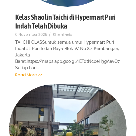
Kelas Shaolin Taichi di Hypermart Puri
Indah Telah Dibuka
6 November 2025
/
Shaolinxiu
TAI CHI CLASSuntuk semua umur Hypermart Puri
IndahJl. Puri Indah Raya Blok W No 82, Kembangan,
Jakarta
Barat.https://maps.app.goo.gl/iETdtNcoeH3gAevQ7
Setiap hari...
Read More >>