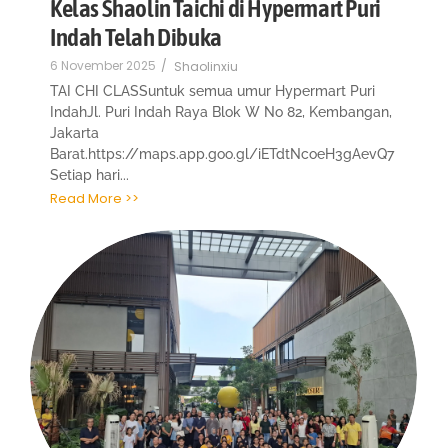
Kelas Shaolin Taichi di Hypermart Puri
Indah Telah Dibuka
6 November 2025
/
Shaolinxiu
TAI CHI CLASSuntuk semua umur Hypermart Puri
IndahJl. Puri Indah Raya Blok W No 82, Kembangan,
Jakarta
Barat.https://maps.app.goo.gl/iETdtNcoeH3gAevQ7
Setiap hari...
Read More >>