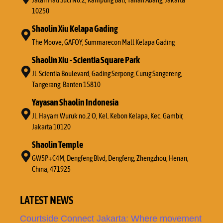
10250
Shaolin Xiu Kelapa Gading
The Moove, GAFOY, Summarecon Mall Kelapa Gading
Shaolin Xiu - Scientia Square Park
Jl. Scientia Boulevard, Gading Serpong, Curug Sangereng,
Tangerang, Banten 15810
Yayasan Shaolin Indonesia
Jl. Hayam Wuruk no.2 O, Kel. Kebon Kelapa, Kec. Gambir,
Jakarta 10120
Shaolin Temple
GW5P+C4M, Dengfeng Blvd, Dengfeng, Zhengzhou, Henan,
China, 471925
LATEST NEWS
Courtside Connect Jakarta: Where movement