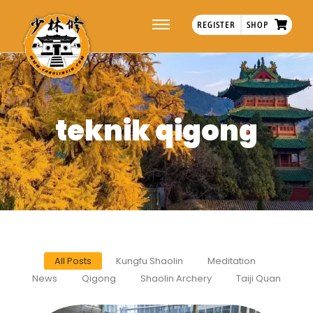
REGISTER
SHOP
teknik qigong
All Posts
Kungfu Shaolin
Meditation
News
Qigong
Shaolin Archery
Taiji Quan