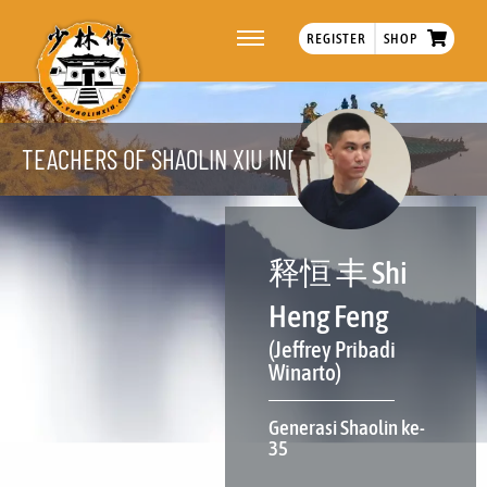
REGISTER
SHOP
TEACHERS OF SHAOLIN XIU INDONESIA
释恒 丰 Shi
Heng Feng
(Jeffrey Pribadi
Winarto)
Generasi Shaolin ke-
35