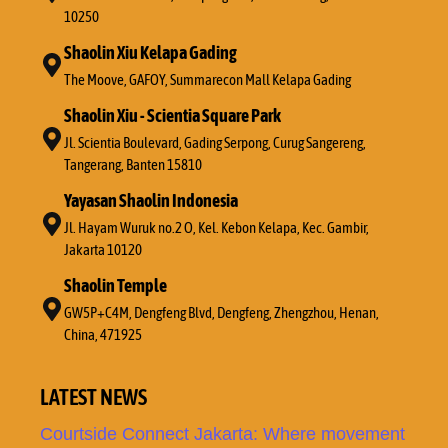
10250
Shaolin Xiu Kelapa Gading
The Moove, GAFOY, Summarecon Mall Kelapa Gading
Shaolin Xiu - Scientia Square Park
Jl. Scientia Boulevard, Gading Serpong, Curug Sangereng,
Tangerang, Banten 15810
Yayasan Shaolin Indonesia
Jl. Hayam Wuruk no.2 O, Kel. Kebon Kelapa, Kec. Gambir,
Jakarta 10120
Shaolin Temple
GW5P+C4M, Dengfeng Blvd, Dengfeng, Zhengzhou, Henan,
China, 471925
LATEST NEWS
Courtside Connect Jakarta: Where movement