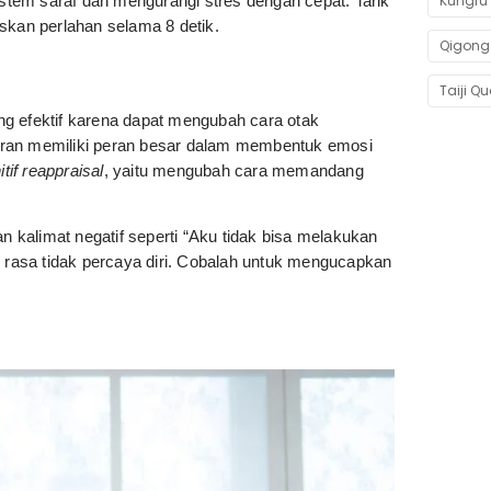
em saraf dan mengurangi stres dengan cepat. Tarik
Kungfu 
skan perlahan selama 8 detik.
Qigong
Taiji Q
ng efektif karena dapat mengubah cara otak
ikiran memiliki peran besar dalam membentuk emosi
itif reappraisal
, yaitu mengubah cara memandang
an kalimat negatif seperti “Aku tidak bisa melakukan
rasa tidak percaya diri. Cobalah untuk mengucapkan