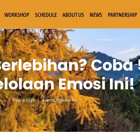
WORKSHOP
SCHEDULE
ABOUT US
NEWS
PARTNERSHIP
Berlebihan? Coba 
lolaan Emosi Ini!
11 June 2025
Admin Shaolin Xiu