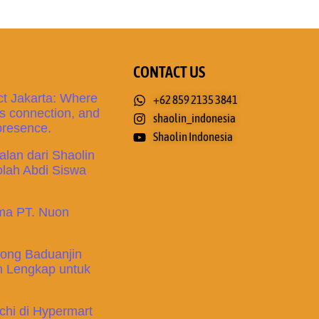
CONTACT US
t Jakarta: Where
+62 859 2135 3841
 connection, and
shaolin_indonesia
 presence.
Shaolin Indonesia
lan dari Shaolin
olah Abdi Siswa
ama PT. Nuon
gong Baduanjin
 Lengkap untuk
chi di Hypermart