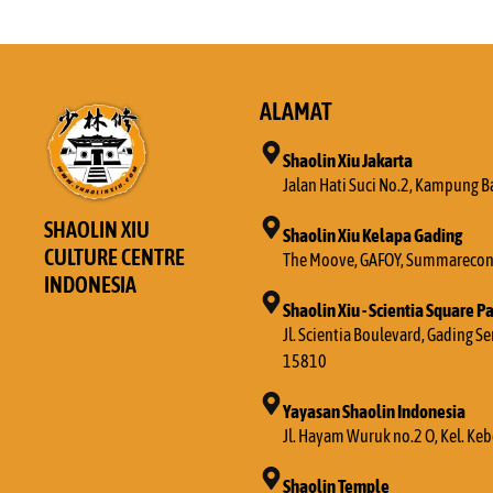
ALAMAT
Shaolin Xiu Jakarta
Jalan Hati Suci No.2, Kampung B
SHAOLIN XIU
Shaolin Xiu Kelapa Gading
CULTURE CENTRE
The Moove, GAFOY, Summarecon 
INDONESIA
Shaolin Xiu - Scientia Square P
Jl. Scientia Boulevard, Gading 
15810
Yayasan Shaolin Indonesia
Jl. Hayam Wuruk no.2 O, Kel. Ke
Shaolin Temple