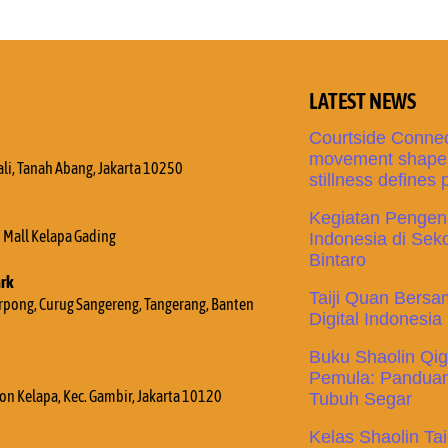
LATEST NEWS
Courtside Connec
movement shapes
ali, Tanah Abang, Jakarta 10250
stillness defines
Kegiatan Pengena
Mall Kelapa Gading
Indonesia di Sek
Bintaro
ark
Taiji Quan Bers
Serpong, Curug Sangereng, Tangerang, Banten
Digital Indonesia
Buku Shaolin Qi
Pemula: Panduan
bon Kelapa, Kec. Gambir, Jakarta 10120
Tubuh Segar
Kelas Shaolin Tai