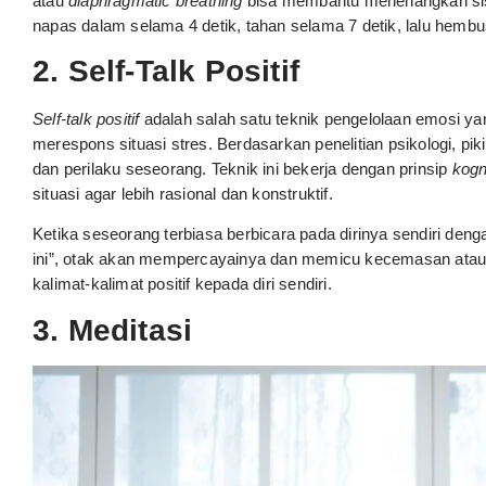
atau
diaphragmatic breathing
bisa membantu menenangkan sist
napas dalam selama 4 detik, tahan selama 7 detik, lalu hembu
2. Self-Talk Positif
Self-talk positif
adalah salah satu teknik pengelolaan emosi ya
merespons situasi stres. Berdasarkan penelitian psikologi, p
dan perilaku seseorang. Teknik ini bekerja dengan prinsip
kogn
situasi agar lebih rasional dan konstruktif.
Ketika seseorang terbiasa berbicara pada dirinya sendiri deng
ini”, otak akan mempercayainya dan memicu kecemasan atau 
kalimat-kalimat positif kepada diri sendiri.
3. Meditasi