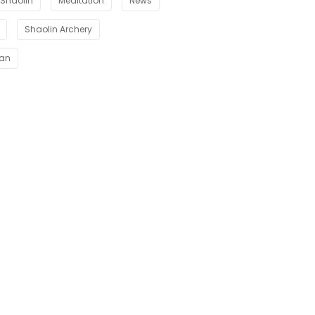
Shaolin
Meditation
News
Shaolin Archery
uan