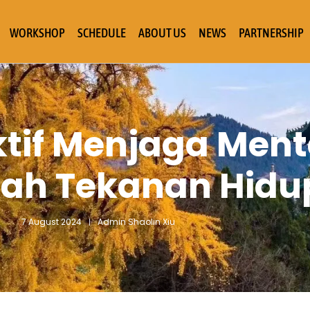
WORKSHOP
SCHEDULE
ABOUT US
NEWS
PARTNERSHIP
ktif Menjaga Ment
gah Tekanan Hidu
7 August 2024
Admin Shaolin Xiu