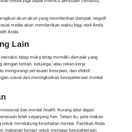
sosial media juga dapat memicu perasaan cemburu,
i mengikuti akun-akun yang memberikan dampak negatif
sosial media akan memberikan waktu bagi otak Anda
alth
Anda.
ng Lain
interaksi tatap muka tetap memiliki dampak yang
 dengan teman, keluarga, atau rekan kerja
u mengurangi perasaan kesepian, dan efektif
an sosial dan meningkatkan kesejahteraan mental
an
 emosional dan
mental health
. Kurang tidur dapat
rasaan lelah sepanjang hari. Selain itu, pola makan
ng untuk mendukung kesehatan mental. Pastikan Anda
i makanan bergizi untuk menjaga kesejahteraan