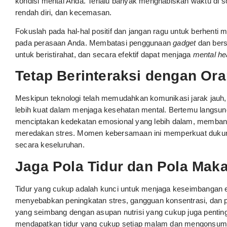
kondisi mental Anda. Terlalu banyak menghabiskan waktu di 
rendah diri, dan kecemasan.
Fokuslah pada hal-hal positif dan jangan ragu untuk berhent
pada perasaan Anda. Membatasi penggunaan
gadget
dan ber
untuk beristirahat, dan secara efektif dapat menjaga
mental he
Tetap Berinteraksi dengan Ora
Meskipun teknologi telah memudahkan komunikasi jarak jauh, 
lebih kuat dalam menjaga kesehatan mental. Bertemu langsung
menciptakan kedekatan emosional yang lebih dalam, membant
meredakan stres. Momen kebersamaan ini memperkuat dukung
secara keseluruhan.
Jaga Pola Tidur dan Pola Mak
Tidur yang cukup adalah kunci untuk menjaga keseimbangan
menyebabkan peningkatan stres, gangguan konsentrasi, dan pe
yang seimbang dengan asupan nutrisi yang cukup juga penti
mendapatkan tidur yang cukup setiap malam dan mengonsums