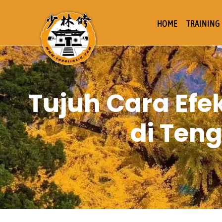
HOME
TRAINING
Tujuh Cara Efe
di Ten