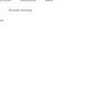
Shaolin
Meditation
News
Shaolin Archery
uan