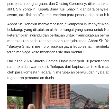
pemberian penghargaan, dan Closing Ceremony, dilaksanakan d
aktif, Shi Yongxin, Kepala Biara Kuil Shaolin, dan para penyele
awam, dan liaison officer, menerima para peserta dan pelatih 
Abbot Shi Yongxin menyampaikan, “Kompetisi ini menyatukan in
belakang, yang disatukan oleh semangat yang sama untuk Kun
keterampilan individu dan bertujuan untuk meningkatkan pem
menekankan pada kesehatan dan kesejahteraan. Abbot Shi Y
“Budaya Shaolin mempromosikan gaya hidup sehat, membekali
tetap menjaga keseimbangan fisik dan mental.”
Dari “The 2024 Shaolin Games Final” ini terpilih 10 peserta ter
ras, suku dan warna kulit. Terlepas dari kepiawaian teknik mau
oleh para kontestan, acara ini merupakan perwujudan nyata at
raga serta perdamaian dunia.