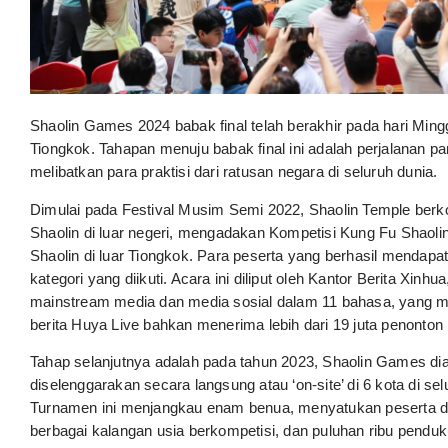
Shaolin Games 2024 babak final telah berakhir pada hari Ming
Tiongkok. Tahapan menuju babak final ini adalah perjalanan p
melibatkan para praktisi dari ratusan negara di seluruh dunia.
Dimulai pada Festival Musim Semi 2022, Shaolin Temple berk
Shaolin di luar negeri, mengadakan Kompetisi Kung Fu Shaolin 
Shaolin di luar Tiongkok. Para peserta yang berhasil mendapatka
kategori yang diikuti. Acara ini diliput oleh Kantor Berita Xinhu
mainstream media dan media sosial dalam 11 bahasa, yang men
berita Huya Live bahkan menerima lebih dari 19 juta penonton p
Tahap selanjutnya adalah pada tahun 2023, Shaolin Games dia
diselenggarakan secara langsung atau ‘on-site’ di 6 kota di sel
Turnamen ini menjangkau enam benua, menyatukan peserta dari
berbagai kalangan usia berkompetisi, dan puluhan ribu pendu