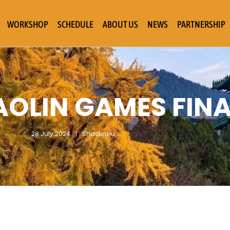
WORKSHOP
SCHEDULE
ABOUT US
NEWS
PARTNERSHIP
AOLIN GAMES FINA
28 July 2024
Shaolinxiu