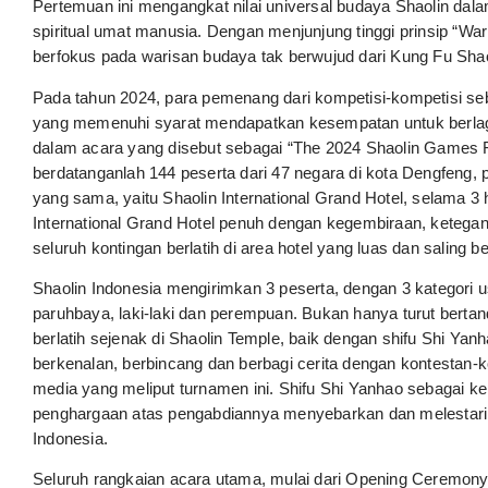
Pertemuan ini mengangkat nilai universal budaya Shaolin dal
spiritual umat manusia. Dengan menjunjung tinggi prinsip “War
berfokus pada warisan budaya tak berwujud dari Kung Fu Shao
Pada tahun 2024, para pemenang dari kompetisi-kompetisi sebe
yang memenuhi syarat mendapatkan kesempatan untuk berlag
dalam acara yang disebut sebagai “The 2024 Shaolin Games Fi
berdatanganlah 144 peserta dari 47 negara di kota Dengfeng,
yang sama, yaitu Shaolin International Grand Hotel, selama 3 h
International Grand Hotel penuh dengan kegembiraan, ketegan
seluruh kontingan berlatih di area hotel yang luas dan saling b
Shaolin Indonesia mengirimkan 3 peserta, dengan 3 kategori u
paruhbaya, laki-laki dan perempuan. Bukan hanya turut bertan
berlatih sejenak di Shaolin Temple, baik dengan shifu Shi Ya
berkenalan, berbincang dan berbagi cerita dengan kontestan
media yang meliput turnamen ini. Shifu Shi Yanhao sebagai k
penghargaan atas pengabdiannya menyebarkan dan melestarika
Indonesia.
Seluruh rangkaian acara utama, mulai dari Opening Ceremony