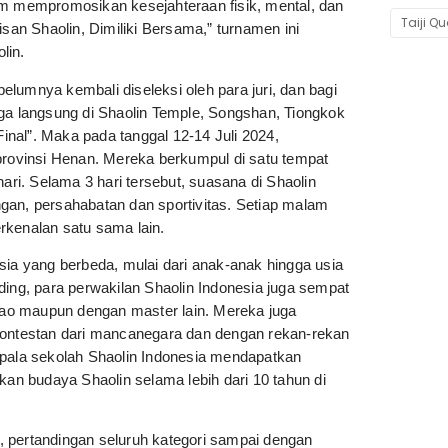
am mempromosikan kesejahteraan fisik, mental, dan
Taiji Q
isan Shaolin, Dimiliki Bersama,” turnamen ini
lin.
lumnya kembali diseleksi oleh para juri, dan bagi
a langsung di Shaolin Temple, Songshan, Tiongkok
nal”. Maka pada tanggal 12-14 Juli 2024,
 provinsi Henan. Mereka berkumpul di satu tempat
ari. Selama 3 hari tersebut, suasana di Shaolin
gan, persahabatan dan sportivitas. Setiap malam
erkenalan satu sama lain.
sia yang berbeda, mulai dari anak-anak hingga usia
ding, para perwakilan Shaolin Indonesia juga sempat
nhao maupun dengan master lain. Mereka juga
-kontestan dari mancanegara dan dengan rekan-rekan
epala sekolah Shaolin Indonesia mendapatkan
n budaya Shaolin selama lebih dari 10 tahun di
, pertandingan seluruh kategori sampai dengan