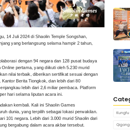
gu, 14 Juli 2024 di Shaolin Temple Songshan,
anjang yang berlangsung selama hampir 2 tahun,
olaborasi dengan 94 negara dan 128 pusat budaya
Online pertama, yang diikuti oleh 5.230 murid
n nilai terbaik, diberikan sertifikat sesuai dengan
a, Kantor Berita Tiongkok, dan lebih dari 80
jangkau lebih dari 2,6 miliar pembaca. Platform
er hari selama liputan acara ini.
Cate
dakan kembali. Kali ini Shaolin Games
uruh dunia, yang terpilih sebagai lokasi perwakilan.
Kungfu 
 101 negara. Lebih dari 3.000 murid Shaolin dari
Qigong
kung bergabung dalam acara akbar tersebut.