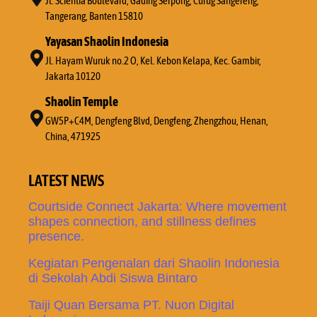
Jl. Scientia Boulevard, Gading Serpong, Curug Sangereng,
Tangerang, Banten 15810
Yayasan Shaolin Indonesia
Jl. Hayam Wuruk no.2 O, Kel. Kebon Kelapa, Kec. Gambir,
Jakarta 10120
Shaolin Temple
GW5P+C4M, Dengfeng Blvd, Dengfeng, Zhengzhou, Henan,
China, 471925
LATEST NEWS
Courtside Connect Jakarta: Where movement
shapes connection, and stillness defines
presence.
Kegiatan Pengenalan dari Shaolin Indonesia
di Sekolah Abdi Siswa Bintaro
Taiji Quan Bersama PT. Nuon Digital