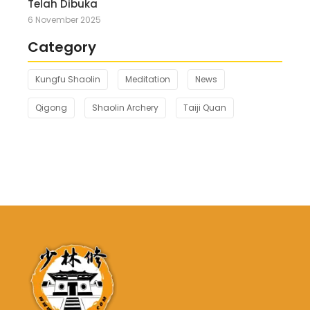
Telah Dibuka
6 November 2025
Category
Kungfu Shaolin
Meditation
News
Qigong
Shaolin Archery
Taiji Quan